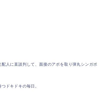
支配人に直談判して、面接のアポを取り弾丸シンガポ
待つドキドキの毎日。