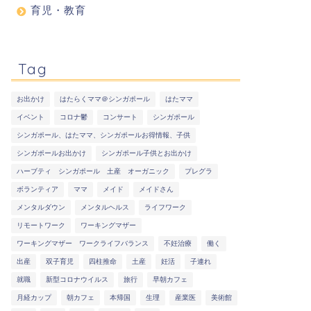
育児・教育
Tag
お出かけ
はたらくママ＠シンガポール
はたママ
イベント
コロナ鬱
コンサート
シンガポール
シンガポール、はたママ、シンガポールお得情報、子供
シンガポールお出かけ
シンガポール子供とお出かけ
ハーブティ シンガポール 土産 オーガニック
プレグラ
ボランティア
ママ
メイド
メイドさん
メンタルダウン
メンタルヘルス
ライフワーク
リモートワーク
ワーキングマザー
ワーキングマザー ワークライフバランス
不妊治療
働く
出産
双子育児
四柱推命
土産
妊活
子連れ
就職
新型コロナウイルス
旅行
早朝カフェ
月経カップ
朝カフェ
本帰国
生理
産業医
美術館