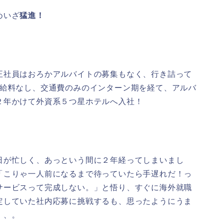
めいざ
猛進！
正社員はおろかアルバイトの募集もなく、行き詰って
お給料なし、交通費のみのインターン期を経て、アルバ
２年かけて外資系５つ星ホテルへ入社！
日が忙しく、あっという間に２年経ってしまいまし
「こりゃ一人前になるまで待っていたら手遅れだ！っ
サービスって完成しない。」と悟り、すぐに海外就職
定していた社内応募に挑戦するも、思ったようにうま
、、。