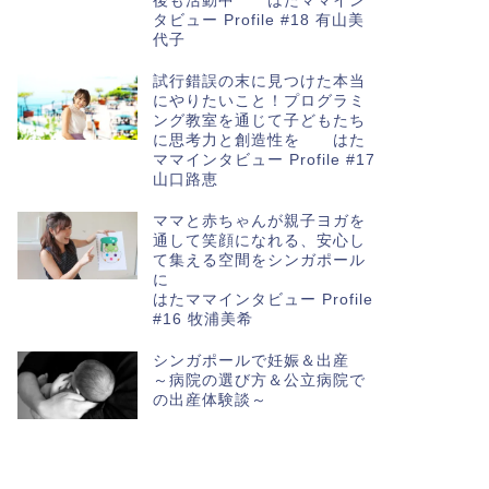
後も活動中 はたママイン
タビュー Profile #18 有山美
代子
試行錯誤の末に見つけた本当
にやりたいこと！プログラミ
ング教室を通じて子どもたち
に思考力と創造性を はた
ママインタビュー Profile #17
山口路恵
ママと赤ちゃんが親子ヨガを
通して笑顔になれる、安心し
て集える空間をシンガポール
に
はたママインタビュー Profile
#16 牧浦美希
シンガポールで妊娠＆出産
～病院の選び方＆公立病院で
の出産体験談～