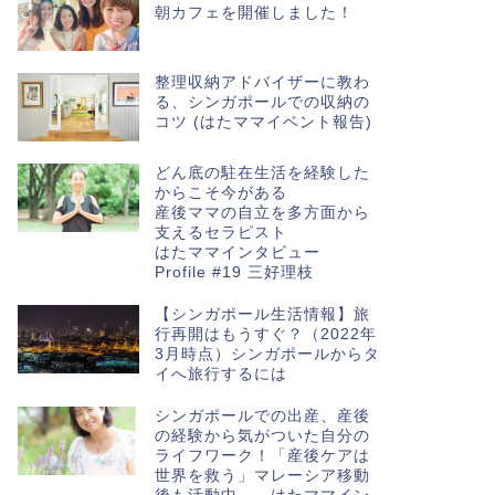
朝カフェを開催しました！
整理収納アドバイザーに教わ
る、シンガポールでの収納の
コツ (はたママイベント報告)
どん底の駐在生活を経験した
からこそ今がある
産後ママの自立を多方面から
支えるセラピスト
はたママインタビュー
Profile #19 三好理枝
【シンガポール生活情報】旅
行再開はもうすぐ？（2022年
3月時点）シンガポールからタ
イへ旅行するには
シンガポールでの出産、産後
の経験から気がついた自分の
ライフワーク！「産後ケアは
世界を救う」マレーシア移動