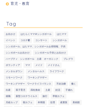
育児・教育
Tag
お出かけ
はたらくママ＠シンガポール
はたママ
イベント
コロナ鬱
コンサート
シンガポール
シンガポール、はたママ、シンガポールお得情報、子供
シンガポールお出かけ
シンガポール子供とお出かけ
ハーブティ シンガポール 土産 オーガニック
プレグラ
ボランティア
ママ
メイド
メイドさん
メンタルダウン
メンタルヘルス
ライフワーク
リモートワーク
ワーキングマザー
ワーキングマザー ワークライフバランス
不妊治療
働く
出産
双子育児
四柱推命
土産
妊活
子連れ
就職
新型コロナウイルス
旅行
早朝カフェ
月経カップ
朝カフェ
本帰国
生理
産業医
美術館