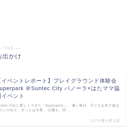
― TAG ―
お出かけ
【イベントレポート】プレイグラウンド体験会
uperpark ＠Suntec City パノーラ×はたママ協
同イベント
untec Cityに新しくできた「Superpark」。 暑い毎日、子どもを外で遊ば
たいけれど、ずっとは大変。 公園も、同 …
2019年4月2日