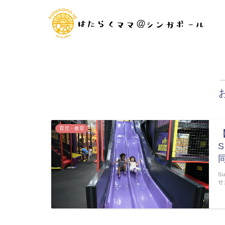
育児・教育
S
S
せ