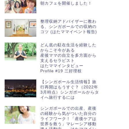
朝カフェを開催しました！
整理収納アドバイザーに教わ
る、シンガポールでの収納の
コツ (はたママイベント報告)
どん底の駐在生活を経験した
からこそ今がある
産後ママの自立を多方面から
支えるセラピスト
はたママインタビュー
Profile #19 三好理枝
【シンガポール生活情報】旅
行再開はもうすぐ？（2022年
3月時点）シンガポールからタ
イへ旅行するには
シンガポールでの出産、産後
の経験から気がついた自分の
ライフワーク！「産後ケアは
世界を救う」マレーシア移動