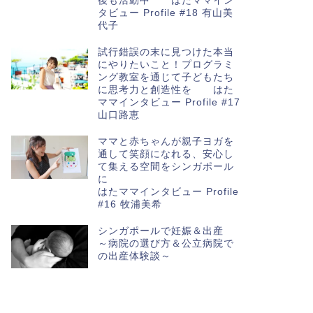
後も活動中 はたママイン
タビュー Profile #18 有山美
代子
試行錯誤の末に見つけた本当
にやりたいこと！プログラミ
ング教室を通じて子どもたち
に思考力と創造性を はた
ママインタビュー Profile #17
山口路恵
ママと赤ちゃんが親子ヨガを
通して笑顔になれる、安心し
て集える空間をシンガポール
に
はたママインタビュー Profile
#16 牧浦美希
シンガポールで妊娠＆出産
～病院の選び方＆公立病院で
の出産体験談～