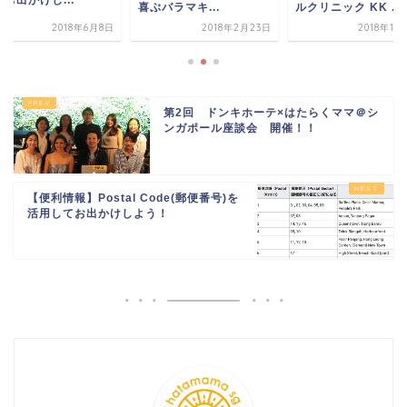
お出かけし...
喜ぶバラマキ...
ルクリニック KK ...
2018年6月8日
2018年2月23日
2018年11
第2回 ドンキホーテ×はたらくママ＠シ
ンガポール座談会 開催！！
【便利情報】Postal Code(郵便番号)を
活用してお出かけしよう！