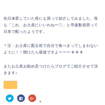
先日来星していた母にも買って紹介してみました。母
も「これ、お土産にいいわねー♡」と早速数袋買って
日本で配ったようです。
＊注：お土産に配る前で自分で食べきってしまわない
ように！！開けたら最後ですよーーー
またお土産お勧め見つけたらブログでご紹介させて頂
きます♪
共有:
ク
F
ク
リ
a
リ
ッ
c
ッ