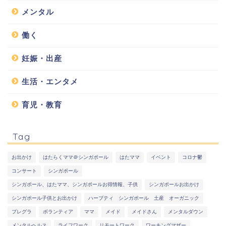
メンタル
働く
妊娠・出産
生活・エンタメ
育児・教育
Tag
お出かけ
はたらくママ＠シンガポール
はたママ
イベント
コロナ鬱
コンサート
シンガポール
シンガポール、はたママ、シンガポールお得情報、子供
シンガポールお出かけ
シンガポール子供とお出かけ
ハーブティ シンガポール 土産 オーガニック
プレグラ
ボランティア
ママ
メイド
メイドさん
メンタルダウン
メンタルヘルス
ライフワーク
リモートワーク
ワーキングマザー