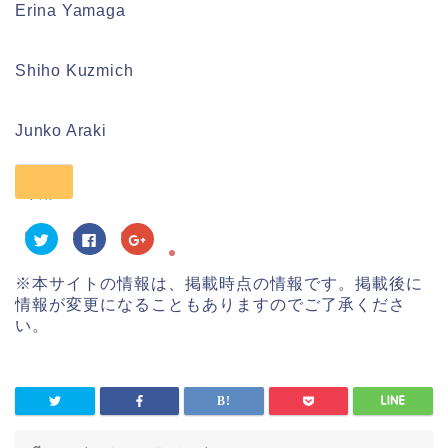
Erina Yamaga
Shiho Kuzmich
Junko Araki
共有:
ク
F
ク
リ
a
リ
ッ
c
ッ
ク
e
ク
※本サイトの情報は、掲載時点の情報です。掲載後に
し
b
し
て
o
て
情報が変更になることもありますのでご了承くださ
T
o
G
w
k
o
い。
i
で
o
t
共
g
t
有
l
e
す
e
r
る
+
で
に
で
共
は
共
有
ク
有
(
リ
(
新
ッ
新