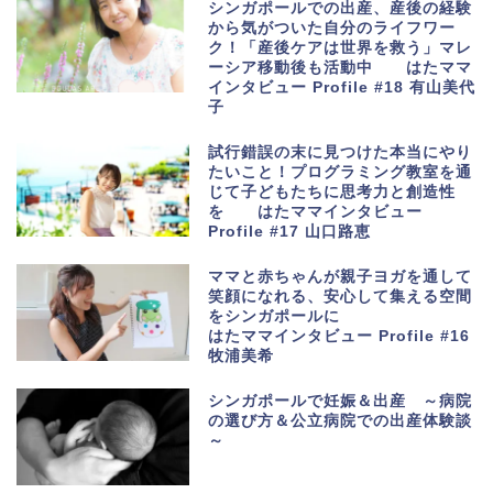
シンガポールでの出産、産後の経験
から気がついた自分のライフワー
ク！「産後ケアは世界を救う」マレ
ーシア移動後も活動中 はたママ
インタビュー Profile #18 有山美代
子
試行錯誤の末に見つけた本当にやり
たいこと！プログラミング教室を通
じて子どもたちに思考力と創造性
を はたママインタビュー
Profile #17 山口路恵
ママと赤ちゃんが親子ヨガを通して
笑顔になれる、安心して集える空間
をシンガポールに
はたママインタビュー Profile #16
牧浦美希
シンガポールで妊娠＆出産 ～病院
の選び方＆公立病院での出産体験談
～