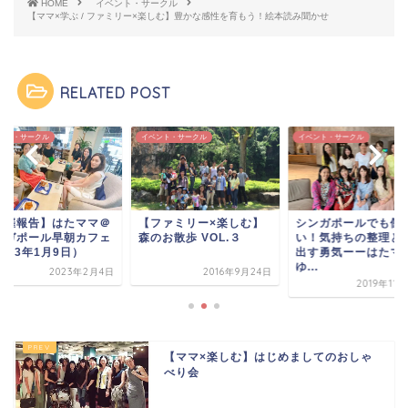
し
ク
し
HOME
イベント・サークル
い
し
い
【ママ×学ぶ / ファミリー×楽しむ】豊かな感性を育もう！絵本読み聞かせ
ウ
て
ウ
ィ
く
ィ
ン
だ
ン
ド
さ
ド
ウ
い
ウ
で
(
で
RELATED POST
開
新
開
き
し
き
ま
い
ま
す
ウ
す
)
ィ
)
ント・サークル
イベント・サークル
イベント・サークル
ン
ド
ウ
で
開
き
ま
す
開催報告】はたママ＠
【ファミリー×楽しむ】
シンガポールでも働
)
ンガポール早朝カフェ
森のお散歩 VOL.３
い！気持ちの整理と
023年1月9日）
出す勇気ーーはたマ
ゆ...
2023年2月4日
2016年9月24日
2019年11
【ママ×楽しむ】はじめましてのおしゃ
べり会