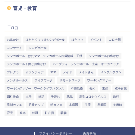
育児・教育
Tag
お出かけ
はたらくママ＠シンガポール
はたママ
イベント
コロナ鬱
コンサート
シンガポール
シンガポール、はたママ、シンガポールお得情報、子供
シンガポールお出かけ
シンガポール子供とお出かけ
ハーブティ シンガポール 土産 オーガニック
プレグラ
ボランティア
ママ
メイド
メイドさん
メンタルダウン
メンタルヘルス
ライフワーク
リモートワーク
ワーキングマザー
ワーキングマザー ワークライフバランス
不妊治療
働く
出産
双子育児
四柱推命
土産
妊活
子連れ
就職
新型コロナウイルス
旅行
早朝カフェ
月経カップ
朝カフェ
本帰国
生理
産業医
美術館
育児
観光
転職
駐在員
駐妻
プライバシーポリシー
免責事項