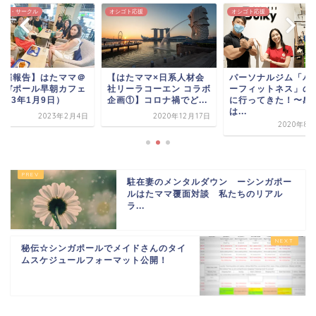
き
ント・サークル
オシゴト応援
オシゴト応援
ま
す
)
開催報告】はたママ＠
【はたママ×日系人材会
パーソナルジム「バ
ンガポール早朝カフェ
社リーラコーエン コラボ
ーフィットネス」の
023年1月9日）
企画①】コロナ禍でど...
に行ってきた！〜感
は...
2023年2月4日
2020年12月17日
2020年8月
駐在妻のメンタルダウン ーシンガポー
ルはたママ覆面対談 私たちのリアル
ラ...
秘伝☆シンガポールでメイドさんのタイ
ムスケジュールフォーマット公開！