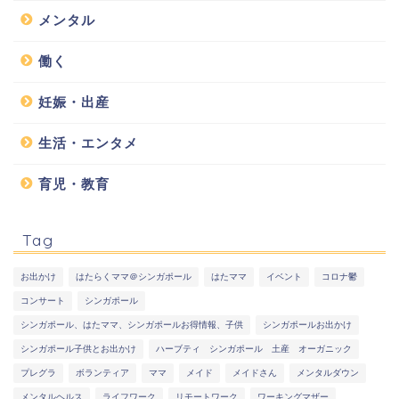
メンタル
働く
妊娠・出産
生活・エンタメ
育児・教育
Tag
お出かけ
はたらくママ＠シンガポール
はたママ
イベント
コロナ鬱
コンサート
シンガポール
シンガポール、はたママ、シンガポールお得情報、子供
シンガポールお出かけ
シンガポール子供とお出かけ
ハーブティ シンガポール 土産 オーガニック
プレグラ
ボランティア
ママ
メイド
メイドさん
メンタルダウン
メンタルヘルス
ライフワーク
リモートワーク
ワーキングマザー