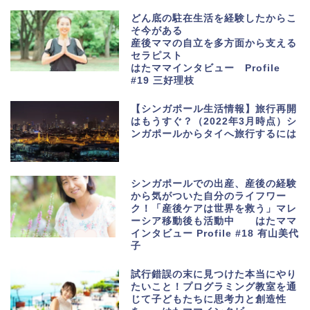
どん底の駐在生活を経験したからこ
そ今がある
産後ママの自立を多方面から支える
セラピスト
はたママインタビュー Profile
#19 三好理枝
【シンガポール生活情報】旅行再開
はもうすぐ？（2022年3月時点）シ
ンガポールからタイへ旅行するには
シンガポールでの出産、産後の経験
から気がついた自分のライフワー
ク！「産後ケアは世界を救う」マレ
ーシア移動後も活動中 はたママ
インタビュー Profile #18 有山美代
子
試行錯誤の末に見つけた本当にやり
たいこと！プログラミング教室を通
じて子どもたちに思考力と創造性