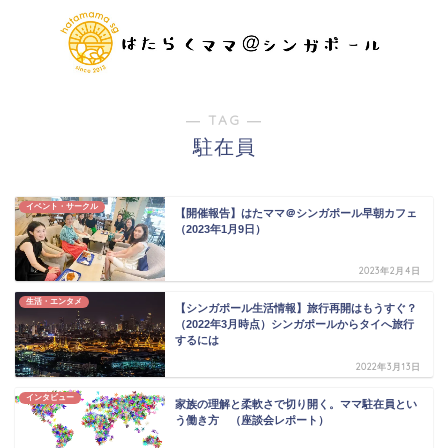
― TAG ―
駐在員
イベント・サークル
【開催報告】はたママ＠シンガポール早朝カフェ
（2023年1月9日）
2023年2月4日
生活・エンタメ
【シンガポール生活情報】旅行再開はもうすぐ？
（2022年3月時点）シンガポールからタイへ旅行
するには
2022年3月13日
インタビュー
家族の理解と柔軟さで切り開く。ママ駐在員とい
う働き方 （座談会レポート）