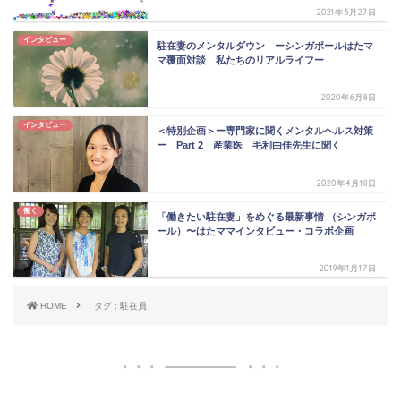
2021年5月27日
インタビュー
駐在妻のメンタルダウン ーシンガポールはたマ
マ覆面対談 私たちのリアルライフー
2020年6月8日
インタビュー
＜特別企画＞ー専門家に聞くメンタルヘルス対策
ー Part 2 産業医 毛利由佳先生に聞く
2020年4月18日
働く
「働きたい駐在妻」をめぐる最新事情 （シンガポ
ール）〜はたママインタビュー・コラボ企画
2019年1月17日
HOME
タグ : 駐在員