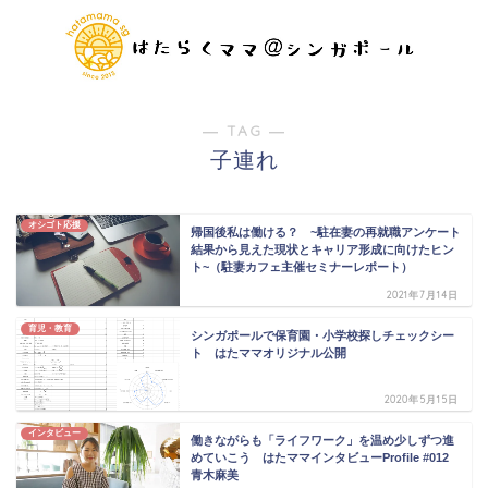
― TAG ―
子連れ
オシゴト応援
帰国後私は働ける？ ~駐在妻の再就職アンケート
結果から見えた現状とキャリア形成に向けたヒン
ト~（駐妻カフェ主催セミナーレポート）
2021年7月14日
育児・教育
シンガポールで保育園・小学校探しチェックシー
ト はたママオリジナル公開
2020年5月15日
インタビュー
働きながらも「ライフワーク」を温め少しずつ進
めていこう はたママインタビューProfile #012
青木麻美