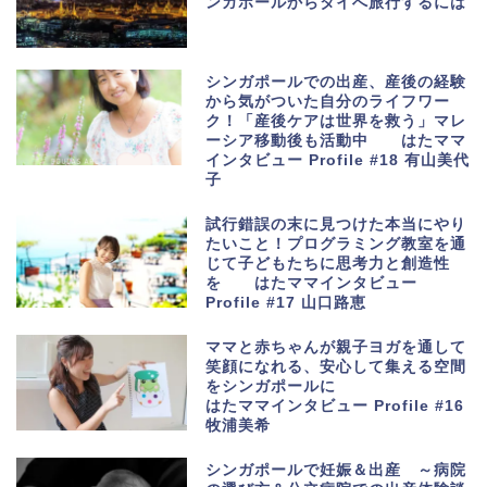
ンガポールからタイへ旅行するには
シンガポールでの出産、産後の経験
から気がついた自分のライフワー
ク！「産後ケアは世界を救う」マレ
ーシア移動後も活動中 はたママ
インタビュー Profile #18 有山美代
子
試行錯誤の末に見つけた本当にやり
たいこと！プログラミング教室を通
じて子どもたちに思考力と創造性
を はたママインタビュー
Profile #17 山口路恵
ママと赤ちゃんが親子ヨガを通して
笑顔になれる、安心して集える空間
をシンガポールに
はたママインタビュー Profile #16
牧浦美希
シンガポールで妊娠＆出産 ～病院