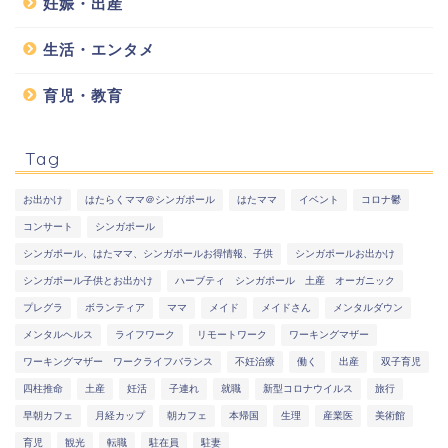
妊娠・出産
生活・エンタメ
育児・教育
Tag
お出かけ
はたらくママ＠シンガポール
はたママ
イベント
コロナ鬱
コンサート
シンガポール
シンガポール、はたママ、シンガポールお得情報、子供
シンガポールお出かけ
シンガポール子供とお出かけ
ハーブティ シンガポール 土産 オーガニック
プレグラ
ボランティア
ママ
メイド
メイドさん
メンタルダウン
メンタルヘルス
ライフワーク
リモートワーク
ワーキングマザー
ワーキングマザー ワークライフバランス
不妊治療
働く
出産
双子育児
四柱推命
土産
妊活
子連れ
就職
新型コロナウイルス
旅行
早朝カフェ
月経カップ
朝カフェ
本帰国
生理
産業医
美術館
育児
観光
転職
駐在員
駐妻