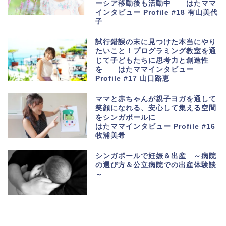
ーシア移動後も活動中 はたママ
インタビュー Profile #18 有山美代
子
試行錯誤の末に見つけた本当にやり
たいこと！プログラミング教室を通
じて子どもたちに思考力と創造性
を はたママインタビュー
Profile #17 山口路恵
ママと赤ちゃんが親子ヨガを通して
笑顔になれる、安心して集える空間
をシンガポールに
はたママインタビュー Profile #16
牧浦美希
シンガポールで妊娠＆出産 ～病院
の選び方＆公立病院での出産体験談
～