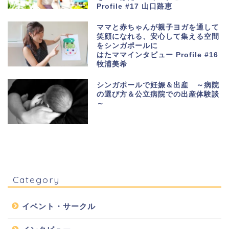
Profile #17 山口路恵
イベント・サークル
シンガポールでボランティア 活動へ！Food
Bank Singaporeのに行ってきました！with
ママと赤ちゃんが親子ヨガを通して
Spoonful×TSUBAKI（国際結婚の日本人ワイフ
笑顔になれる、安心して集える空間
のコミュニティ）
2019年1月2日
をシンガポールに
はたママインタビュー Profile #16
next
牧浦美希
シンガポールで妊娠＆出産 ～病院
の選び方＆公立病院での出産体験談
～
Category
イベント・サークル