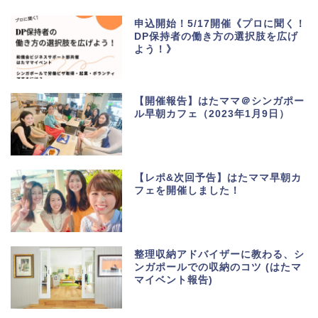
申込開始！5/17開催《プロに聞く！
DP保持者の働き方の選択肢を広げ
イベント・サークル
申込開始！5/17開催《プロに聞く！DP保持者の働
よう！》
き方の選択肢を広げよう！》
2023年5月5日
【開催報告】はたママ＠シンガポー
イベント・サークル
ル早朝カフェ（2023年1月9日）
【開催報告】はたママ＠シンガポール早朝カフェ
（2023年1月9日）
2023年2月4日
【レポ&次回予告】はたママ早朝カ
イベント・サークル
整理収納アドバイザーに教わる、シンガポールで
フェを開催しました！
の収納のコツ (はたママイベント報告)
2022年5月1日
イベント・サークル
時流にのってリモートボランティア＠シンガポー
整理収納アドバイザーに教わる、シ
ル！zoomで打ち合わせ開催ーーはたママWeb活
ンガポールでの収納のコツ (はたマ
動レポート
マイベント報告)
2020年3月4日
イベント・サークル
月経カップ体験シェア会＠シンガポール