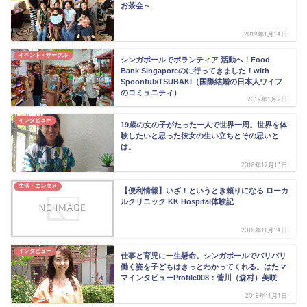
お茶会～
2019年1月14日
イベント・サークル
シンガポールでボランティア 活動へ！Food
Bank Singaporeのに行ってきました！with
Spoonful×TSUBAKI（国際結婚の日本人ワイフ
のコミュニティ）
2019年1月2日
インタビュー
19歳の女の子がたった一人で世界一周。世界を体
験したいと思った彼女の生い立ちとその思いと
は。
2018年12月13日
生活・エンタメ
【便利情報】いざ！というとき頼りになる ローカ
ルクリニック KK Hospital体験記
2018年11月14日
インタビュー
仕事と育児に一生懸命。シンガポールでバリバリ
働く姿を子どもはきっとわかってくれる。はたマ
マインタビューProfile008：菅川（森村）美咲
2018年11月1日