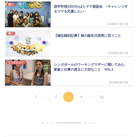
働く
語学学校GEOS×はたママ座談会 ~チャレンジす
るママを応援したい~
2018年10月31日
働く
【備忘録的記事】娘の誕生日前夜に思うこと
2018年9月27日
インタビュー
シンガポールのワーキングマザーに聞いてみた、
家庭と仕事の両立に大切なこと VOL3
2018年9月19日
...
...
1
7
8
9
18