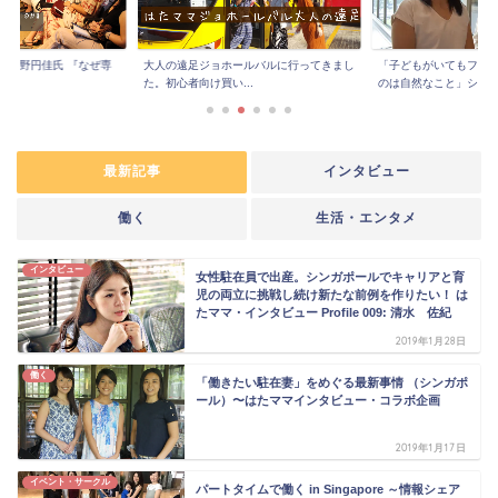
『中野円佳氏 『なぜ専
大人の遠足ジョホールバルに行ってきまし
「子どもがいてもフル
..
た。初心者向け買い...
のは自然なこと」シ...
最新記事
インタビュー
働く
生活・エンタメ
インタビュー
女性駐在員で出産。シンガポールでキャリアと育
児の両立に挑戦し続け新たな前例を作りたい！ は
たママ・インタビュー Profile 009: 清水 佐紀
2019年1月28日
働く
「働きたい駐在妻」をめぐる最新事情 （シンガポ
ール）〜はたママインタビュー・コラボ企画
2019年1月17日
イベント・サークル
パートタイムで働く in Singapore ～情報シェア