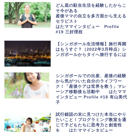
どん底の駐在生活を経験したからこ
そ今がある
産後ママの自立を多方面から支える
2020年1月30日
セラピスト
イベント・サークル
はたママインタビュー Profile
シンガポールでも働きたい！気持ちの整理と踏み
#19 三好理枝
出す勇気ーーはたママゆるりお茶会レポート
【シンガポール生活情報】旅行再開
2019年11月20日
はもうすぐ？（2022年3月時点）シ
ンガポールからタイへ旅行するには
イベント・サークル
BYST主催ライフスタイルフェア2019に参加して
きました！
2019年10月21日
シンガポールでの出産、産後の経験
から気がついた自分のライフワー
イベント・サークル
イベントレポート『中野円佳氏 『なぜ専業も共働
ク！「産後ケアは世界を救う」マレ
きもしんどいのか』出版記念トークイベント』
ーシア移動後も活動中 はたママ
（6/23）
インタビュー Profile #18 有山美代
2019年6月28日
子
イベント・サークル
パートタイムで働く in Singapore ～情報シェア
試行錯誤の末に見つけた本当にやり
お茶会～
たいこと！プログラミング教室を通
じて子どもたちに思考力と創造性
2019年1月14日
を はたママインタビュー